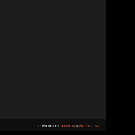
POWERED BY
TEMPERA
&
WORDPRESS.