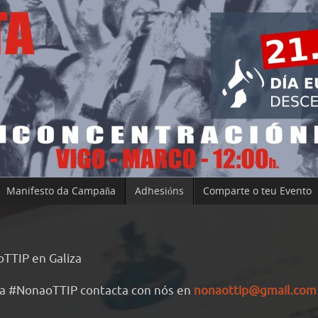
Manifesto da Campaña
Adhesións
Comparte o teu Evento
TTIP en Galiza
aña #NonaoTTIP contacta con nós en
nonaottip@gmail.com