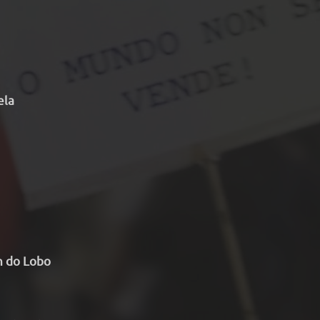
ela
n do Lobo