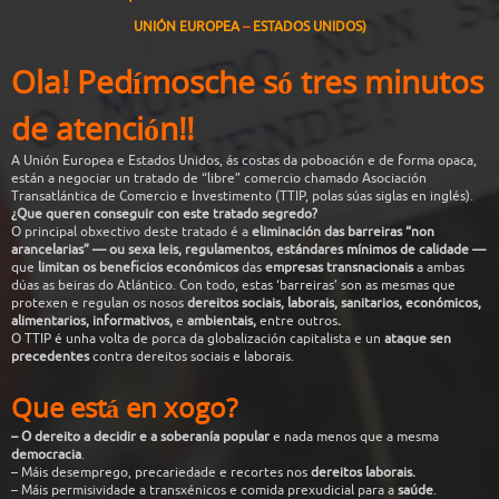
UNIÓN
EUROPEA
–
ESTADOS UNIDOS)
Ola! Pedímosche
só
tres
minutos
de
atención!!
A Unión Europea e Estados Unidos, ás costas da poboación e de forma opaca,
están a negociar un tratado de “libre” comercio chamado Asociación
Transatlántica de Comercio e Investimento (TTIP, polas súas siglas en inglés).
¿Que queren conseguir con este tratado segredo?
O principal obxectivo deste tratado é a
eliminación das barreiras “non
arancelarias” — ou sexa leis, regulamentos, estándares mínimos de calidade —
que
limitan
os beneficios económicos
das
empresas
transnacionais
a ambas
dúas as beiras do Atlántico. Con todo, estas ‘barreiras’ son as mesmas que
protexen e regulan os nosos
dereitos sociais, laborais, sanitarios, económicos,
alimentarios, informativos,
e
ambientais,
entre outros
.
O TTIP é unha volta de porca da globalización capitalista e un
ataque sen
precedentes
contra dereitos sociais e laborais.
Que
está
en
xogo?
– O dereito a decidir e a soberanía popular
e nada menos que a mesma
democracia
.
– Máis desemprego, precariedade e recortes nos
dereitos laborais.
– Máis permisividade a transxénicos
e comida prexudicial para a
saúde
.