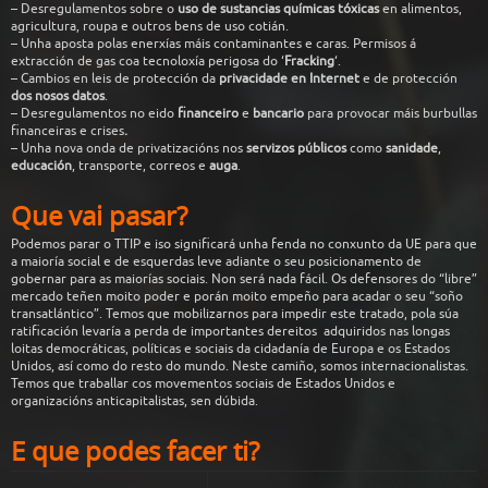
– Desregulamentos sobre o
uso de sustancias químicas tóxicas
en alimentos,
agricultura, roupa e outros bens de uso cotián.
–
Unha aposta polas enerxías máis contaminantes e caras. Permisos á
extracción de gas coa tecnoloxía perigosa do ‘
Fracking
‘.
– Cambios en leis de protección da
privacidade en Internet
e de protección
dos nosos datos
.
– Desregulamentos no eido
financeiro
e
bancario
para provocar máis burbullas
financeiras e crises
.
– Unha nova onda de privatizacións nos
servizos públicos
como
sanidade
,
educación
, transporte, correos e
auga
.
Que
vai
pasar?
Podemos parar o TTIP e iso significará unha fenda no conxunto da UE para que
a maioría social e de esquerdas leve adiante o seu posicionamento de
gobernar para as maiorías sociais. Non será nada fácil. Os defensores do “libre”
mercado teñen moito poder e porán moito empeño para acadar o seu “soño
transatlántico”. Temos que mobilizarnos para impedir este tratado, pola súa
ratificación levaría a perda de importantes dereitos adquiridos nas longas
loitas democráticas, políticas e sociais da cidadanía de Europa e os Estados
Unidos, así como do resto do mundo. Neste camiño, somos internacionalistas.
Temos que traballar cos movementos sociais de Estados Unidos e
organizacións anticapitalistas, sen dúbida.
E que
podes
facer
ti?