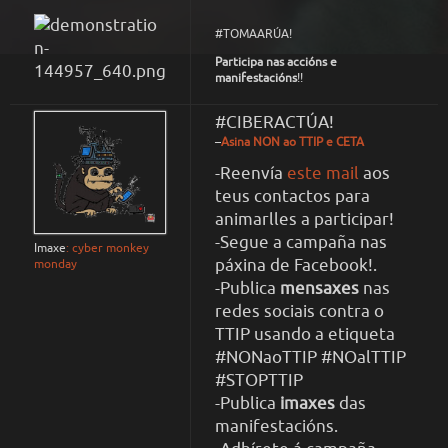
#TOMAARÚA!
Participa na
s accións e
manifestación
s
!!
#CIBERACTÚA!
–
Asina NON ao TTIP e CETA
-Reenvía
este mail
aos
teus contactos para
animarlles a participar!
-Segue a campaña nas
Imaxe
: cyber monkey
páxina de Facebook!.
monday
-Publica
mensaxes
nas
redes sociais contra o
TTIP usando a etiqueta
#NONaoTTIP #NOalTTIP
#STOPTTIP
-Publica
imaxes
das
manifestacións.