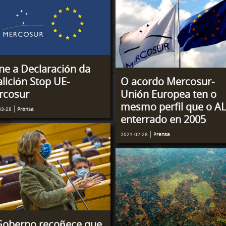
ne a Declaración da
lición Stop UE-
O acordo Mercosur-
rcosur
Unión Europea ten o
mesmo perfil que o A
03-28
Prensa
enterrado en 2005
2021-02-28
Prensa
Goberno recoñece que