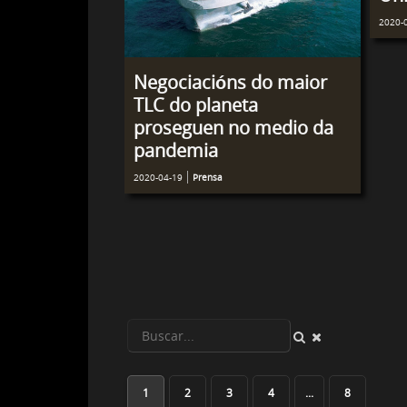
2020-
Negociacións do maior
TLC do planeta
proseguen no medio da
pandemia
2020-04-19
Prensa
1
2
3
4
...
8