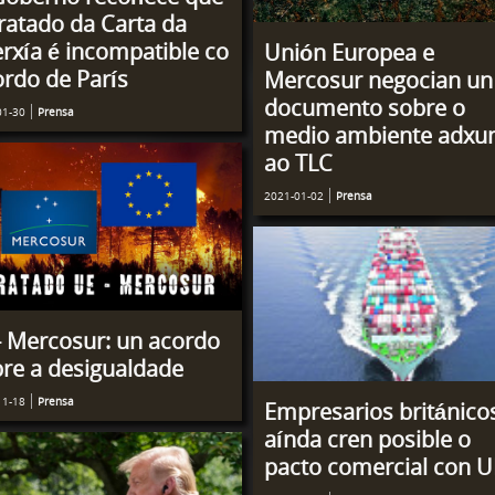
ratado da Carta da
rxía é incompatible co
Unión Europea e
rdo de París
Mercosur negocian un
documento sobre o
01-30
Prensa
medio ambiente adxu
ao TLC
2021-01-02
Prensa
 Mercosur: un acordo
re a desigualdade
11-18
Prensa
Empresarios británico
aínda cren posible o
pacto comercial con U