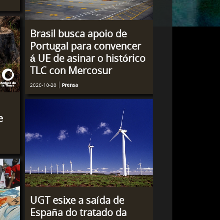
Brasil busca apoio de
Portugal para convencer
á UE de asinar o histórico
TLC con Mercosur
2020-10-20
Prensa
e
UGT esixe a saída de
España do tratado da