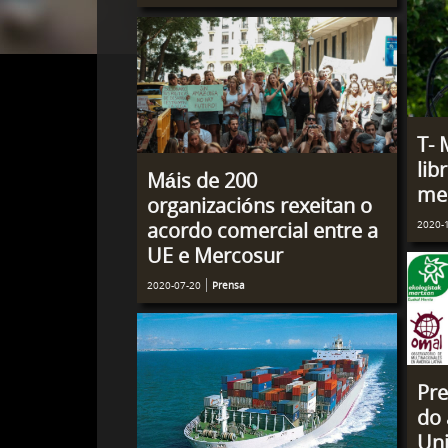
T- 
lib
Máis de 200
me
organizacións rexeitan o
2020-
acordo comercial entre a
UE e Mercosur
2020-07-20
Prensa
Pre
do 
Uni