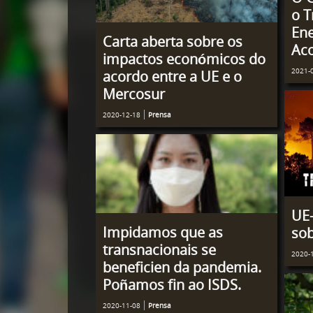
o T
Ene
Carta aberta sobre os
Aco
impactos económicos do
2021-
acordo entre a UE e o
Mercosur
2020-12-18
Prensa
UE-
Impidamos que as
sob
transnacionais se
2020-
beneficien da pandemia.
Poñamos fin ao ISDS.
2020-11-08
Prensa