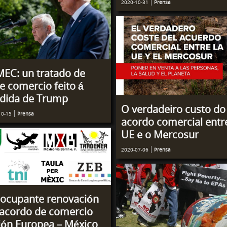
2020-10-31
Prensa
MEC: un tratado de
re comercio feito á
dida de Trump
O verdadeiro custo do
10-15
Prensa
acordo comercial entr
UE e o Mercosur
2020-07-06
Prensa
ocupante renovación
acordo de comercio
ón Europea – México