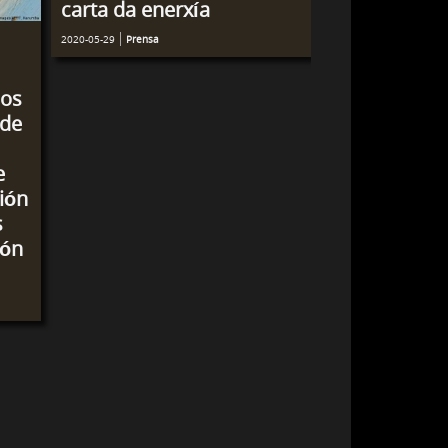
carta da enerxía
2020-05-29
Prensa
dos
 de
e
ión
s
ión