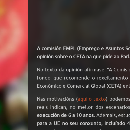
A comisión EMPL (Emprego e Asuntos Soc
opinión sobre o CETA na que pide ao Par
No texto da opinión afírmase: “A Comis
fondo, que recomende o rexeitamento p
Económico e Comercial Global (CETA) ent
Nas motivacións (
aquí o texto
) podemos
reais indican, no mellor dos escenario
execución de 6 a 10 anos
. Ademais, est
para a UE no seu conxunto, incluíndo 4