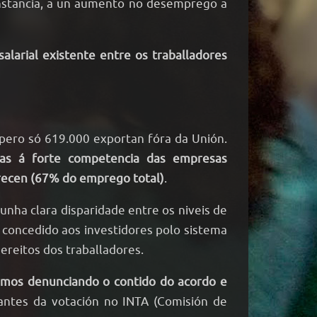
a instancia, a un aumento no desemprego a
alarial existente entre os traballadores
ero só 619.000 exportan fóra da Unión.
as á forte competencia das empresas
frecen (67% do emprego total)
.
unha clara disparidade entre os niveis de
o concedido aos investidores polo sistema
ereitos dos traballadores.
imos denunciando o contido do acordo e
 antes da votación no INTA (Comisión de