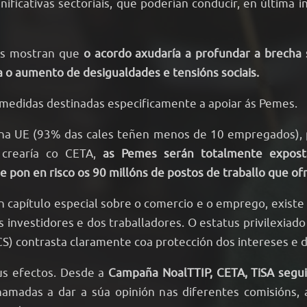
nificativas sectoriais, que poderían conducir, en últim
cos mostran que
o acordo axudaría a profundar a brecha s
va o aumento de desigualdades e tensións sociais.
 medidas destinadas especificamente a apoiar ás Pemes.
 na UE (93% das cales teñen menos de 10 empregados), p
 crearía co CETA,
as Pemes serán totalmente expost
e pon en risco os 90 millóns de postos de traballo que o
 capítulo especial sobre o comercio e o emprego, existe 
s investidores e dos traballadores. O estatus privilexiad
CS) contrasta claramente coa protección dos intereses e d
eus efectos. Desde a
Campaña NoalTTIP, CETA, TiSA segu
hamadas a dar a súa opinión nas diferentes comisións,