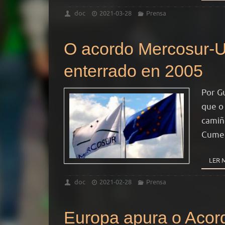
doc
2021-03-28
Prensa
O acordo Mercosur-U
enterrado en 2005
Por G
que o
camiñ
Cume
LER 
doc
2021-02-28
Prensa
Europa apura o Acor