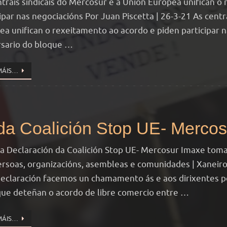
ntrais sindicais do Mercosur e a Unión Europea unifican o
ipar nas negociacións Por Juan Piscetta | 26-3-21 As centr
ea unifican o rexeitamento ao acordo e piden participar 
rsario do bloque …
MÁIS…
da Coalición Stop UE- Mercos
 a Declaración da Coalición Stop UE- Mercosur Imaxe tom
ersoas, organizacións, asembleas e comunidades | Xaneir
declaración facemos un chamamento ás e aos dirixentes po
que deteñan o acordo de libre comercio entre …
MÁIS…