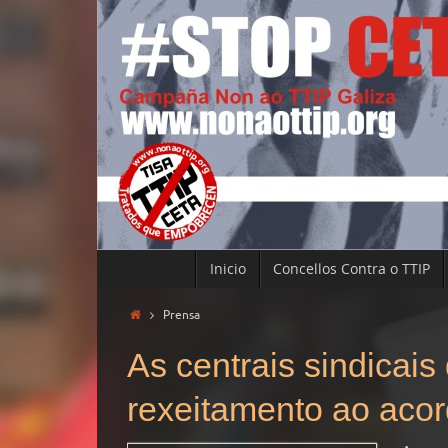
Inicio
Concellos Contra o TTIP
Prensa
As centrais sindicai
rexeitamento ao acor