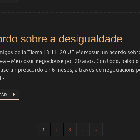
ordo sobre a desigualdade
migos de la Tierra | 3-11 -20 UE-Mercosur: un acordo sob
ea – Mercosur negociouse por 20 anos. Con todo, baixo o
use un preacordo en 6 meses, a través de negociacións 
 de …
MÁIS…
1
2
3
›
»