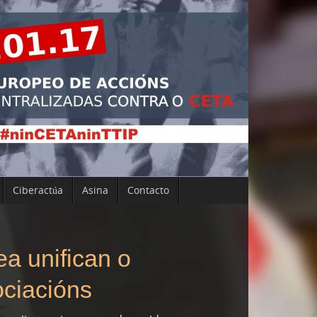
Ciberactúa
Asina
Contacto
ea unifican o
ociacións