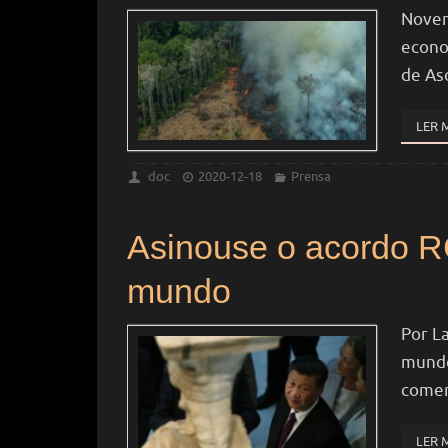
Novem
econo
de As
LER 
doc
2020-12-18
Prensa
Asinouse o acordo RC
mundo
Por L
mundo
comer
LER 