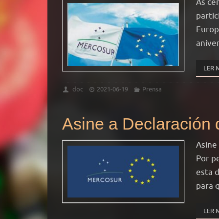
As ce
partic
Europ
anive
LER 
doc
2021-06-19
Prensa
Asine a Declaración 
Asine
Por p
esta 
para 
LER 