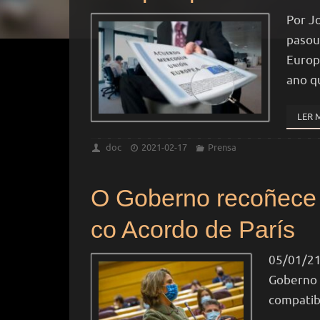
Por J
pasou
Europ
ano q
LER 
doc
2021-02-17
Prensa
O Goberno recoñece q
co Acordo de París
05/01/21
Goberno 
compatib