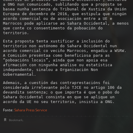
a ONG nun comunicado, subliñando que a proposta se
basea nunha sentenza do Tribunal de Xustiza da Unión
Europea de decembro de 2016, que estipula que ningún
acordo comercial ou de asociación entre a UE e
Marrocos pode aplicarse ao Sahara Occidental, a menos
que conte co consentimento da poboación do
territorio.
Esta proposta tenta xustificar a inclusión do
territorio non autónomo do Sahara Occidental nun
acordo comercial co veciño Marrocos, engadiu a WSRW.
A Comisión preséntaa como beneficiosa para as
“poboacións locais”, aínda que non apoia esa
afirmación con ningunha análise ou estatística
independente, sinalou a Organización Non
Gobernamental.
Ademais, a cuestión das contraprestacións foi
considerada irrelevante polo TJCE no artigo 106 da
devandita sentenza; o que importa é que o pobo do
Sahara Occidental consinta en que se aplique un
acordo da UE no seu territorio, insistiu a ONG.
Fonte:
Sahara Press Service
Bookmark
.