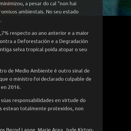
minimizou, a pesar do cal “non hai
promisos ambientais. No seu estado
.
,7% respecto ao ano anterior e a maior
ontra a Deforestación e a Degradación
tiga selva tropical poida atopar o seu
tro de Medio Ambiente é outro sinal de
que o ministro foi declarado culpable de
 en 2016.
súas responsabilidades en virtude do
ís estean totalmente protexidos, non
os Bernd Lange, Marie Area, Jude Kirton-