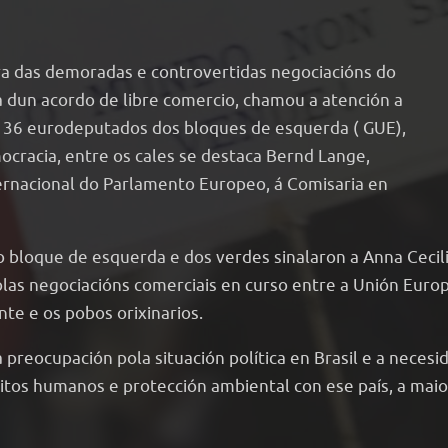
ra das demoradas e controvertidas negociacións do
 dun acordo de libre comercio, chamou a atención a
e 36 eurodeputados dos bloques de esquerda ( GUE),
mocracia, entre os cales se destaca Bernd Lange,
ernacional do Parlamento Europeo, á Comisaria en
 bloque de esquerda e dos verdes sinalaron a Anna Ceci
as negociacións comerciais en curso entre a Unión Europe
te e os pobos orixinarios.
preocupación pola situación política en Brasil e a necesi
eitos humanos e protección ambiental con ese país, a mai