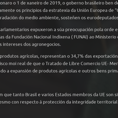
onaro o 1 de xaneiro de 2019, o goberno brasileiro ben d
mente os principios da estratexia da Unión Europea de “C
egradación do medio ambiente, sosteñen os eurodeputados
parlamentarios expuxeron a súa preocupación pola orde e
nas da Fundación Nacional Indíxena ( FUNAI) ao Ministerio
os intereses dos agronegocios.
 produtos agrícolas, representan o 34,7% das exportacións
risco moi real de que o Tratado de Libre Comercio UE- Me
ndo a expansión de produtos agrícolas e outros bens prima
que tanto Brasil e varios Estados membros da UE son sig
esmo con respecto á protección da integridade territoria