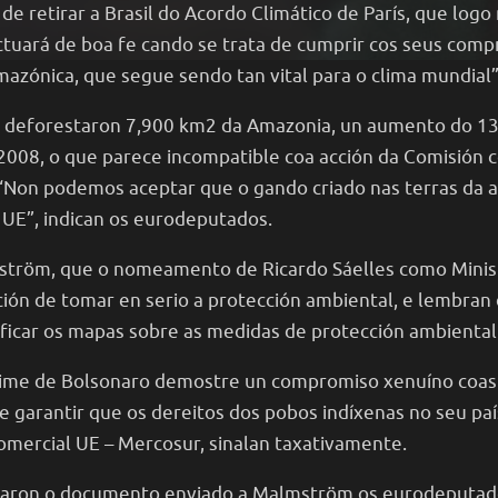
 retirar a Brasil do Acordo Climático de París, que logo 
ctuará de boa fe cando se trata de cumprir cos seus com
 amazónica, que segue sendo tan vital para o clima mundial”
e deforestaron 7,900 km2 da Amazonia, un aumento do 13
008, o que parece incompatible coa acción da Comisión c
Non podemos aceptar que o gando criado nas terras da an
UE”, indican os eurodeputados.
mström, que o nomeamento de Ricardo Sáelles como Minis
ción de tomar en serio a protección ambiental, e lembran 
ificar os mapas sobre as medidas de protección ambiental
xime de Bolsonaro demostre un compromiso xenuíno coas 
e garantir que os dereitos dos pobos indíxenas no seu pa
mercial UE – Mercosur, sinalan taxativamente.
sinaron o documento enviado a Malmström os eurodeputad