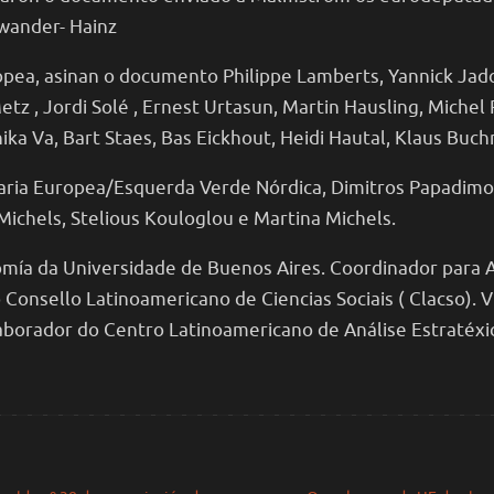
swander- Hainz
pea, asinan o documento Philippe Lamberts, Yannick Jadot,
 Metz , Jordi Solé , Ernest Urtasun, Martin Hausling, Miche
ka Va, Bart Staes, Bas Eickhout, Heidi Hautal, Klaus Buch
ria Europea/Esquerda Verde Nórdica, Dimitros Papadimouli
chels, Stelious Kouloglou e Martina Michels.
nomía da Universidade de Buenos Aires. Coordinador para 
 Consello Latinoamericano de Ciencias Sociais ( Clacso). 
laborador do Centro Latinoamericano de Análise Estratéxi