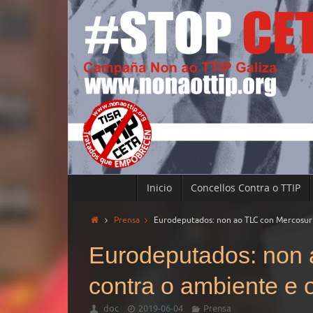
Inicio
Concellos Contra o TTIP
Prensa
Eurodeputados: non ao TLC con Mercosur s
Eurodeputados: non a
contra o ambiente e 
doc
2019-06-04
Prensa