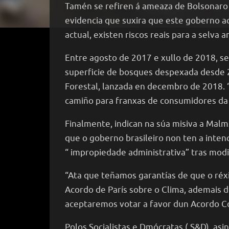
Tamén se refiren á ameaza de Bolsonaro de
evidencia que suxira que este goberno a
actual, existen riscos reais para a selva
Entre agosto de 2017 e xullo de 2018, s
superficie de bosques despexada desde 2
Forestal, lanzada en decembro de 2018. “
camiño para franxas de consumidores da 
Finalmente, indican na súa misiva a Mal
que o goberno brasileiro non ten a inten
“ impropiedade administrativa” tras mod
“Ata que teñamos garantías de que o ré
Acordo de París sobre o Clima, ademais d
aceptaremos votar a favor dun Acordo Co
Polos Socialistas e Dmócratas ( S&D), a