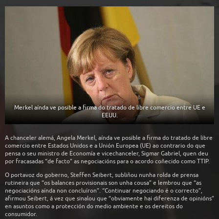
Merkel aínda ve posible a firma do tratado de libre comercio entre UE e
EEUU.
A chanceler alemá, Angela Merkel, aínda ve posible a firma do tratado de libre
comercio entre Estados Unidos e a Unión Europea (UE) ao contrario do que
pensa o seu ministro de Economía e vicechanceler, Sigmar Gabriel, quen deu
por fracasadas “de facto” as negociacións para o acordo coñecido como TTIP.
O portavoz do goberno, Steffen Seibert, subliñou nunha rolda de prensa
rutineira que “os balances provisionais son unha cousa” e lembrou que “as
negociacións aínda non concluíron”. “Continuar negociando é o correcto”,
afirmou Seibert, á vez que sinalou que “obviamente hai diferenza de opinións”
en asuntos como a protección do medio ambiente e os dereitos do
consumidor.