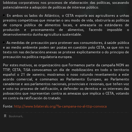
lobbistas corporativos nos procesos de elaboración das políticas, socavando
potencialmente a adopción de políticas de interese público.
En ambos os lados do Atlántico, o CETA exporía aos agricultores a unhas
presións competitivas que minarían o seu modo de vida, obstruiría as políticas
de compra pública de alimentos locais, e ameazaría os estándares de
produción e procesamento de alimentos, facendo imposible o
desenvolvemento dunha agricultura sustentable.
As medidas de precaución para protexer aos consumidores, á saúde pública
e ao medio ambiente poden ser postas en cuestión polo CETA, xa que nin no
texto nin nas declaracións anexas se protexe explicitamente o do principio de
precaución na política regulatoria europea.
Por estes motivos, as organizacións que formamos parte da campaña NON ao
TTIP, CETA, TiSA convocamos un día de mobilizacións en todo o territorio
español o 21 de xaneiro; mostramos o noso rotundo rexeitamento a este
acordo comercial, e cominamos ao Parlamento Europeo, ao Parlamento
canadense e aos parlamentos nacionais, provinciais e rexionais, que teñen voz
e voto no proceso de ratificación, a defender os dereitos e os intereses das
poboacións que representan contra as ameazas que implica o CETA, votando
en contra da ratificación do tratado.
Fonte:
http://www.bilaterals.org/?la-campana-no-al-ttip-convoca
Bookmark
.