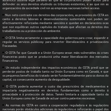
auténtico sistema legal paralelo ao que as corporacións poden acudir para
defender os seus dereitos eludindo os tribunais existentes, e ao que nin as
organizacións da sociedade civil nin as empresas nacionais teñen acceso.
Nun neto contraste cos dereitos das corporacións, as provisións do CETA en
canto a dereitos laborais e desenvolvemento sustentable non poden ser
efectivamente reforzadas mediante sancións e quedan en declaracións ocas
que non equilibran outros capítulos do tratado que afectan os dereitos dos
traballadores ou a protección do ambiente.
O CETA limita seriamente a capacidade dos gobernos para crear, expandir e
regular os servizos públicosy para reverter liberalizacións e privatizacións
fracasadas.
O CETA fai que Canadá e a Unión Europea sexan máis vulnerables ás crises
financeiras posto que se producirá unha maior liberalización dos mercados
financeiros.
Un estudo independente dos impactos económicos do CETA predí que se
perderán postos de traballo tanto na Unión Europea como en Canadá, e que
os pequenos beneficios do tratado serán fundamentalmente para os donos do
capital, co consecuente aumento da desigualdade.
O CETA podería aumentar o custo das prescricións de medicamentos e
impactaría negativamente en dereitos fundamentais como o dereito á
privacidade e á protección de datos. Tamén limitaría a capacidade tanto da
Unión Europea como de Canadá de actuar contra patentes excesivas.
As normas do CETA en canto a cooperación reguladora e ás regulacións
nacionais porán obstáculos adicionais ás regulacións e reforzarán o papel dos