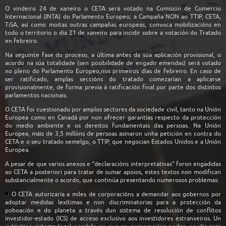
O vindeiro 24 de xaneiro o CETA será votado na Comisión de Comercio
Internacional (INTA) do Parlamento Europeo; a Campaña NON ao TTIP, CETA,
TiSA, así como moitas outras campañas europeas, convoca mobilizacións en
todo o territorio o día 21 de xaneiro para incidir sobre a votación do Tratado
en febreiro.
Na seguinte fase do proceso, a última antes da súa aplicación provisional, o
acordo na súa totalidade (sen posibilidade de engadir emendas) será votado
no pleno do Parlamento Europeo,nos primeiros días de febreiro. En caso de
ser ratificado, amplas seccións do tratado comezarían a aplicarse
provisionalmente, de forma previa á ratificación final por parte dos distintos
parlamentos nacionais.
O CETA foi cuestionado por amplos sectores da sociedade civil, tanto na Unión
Europea como en Canadá por non ofrecer garantías respecto da protección
do medio ambiente e os dereitos fundamentais das persoas. Na Unión
Europea, máis de 3,5 millóns de persoas asinaron unha petición en contra do
CETA e o seu tratado xemelgo, o TTIP, que negocian Estados Unidos e a Unión
Europea.
A pesar de que varios anexos e “declaracións interpretativas” foron engadidas
ao CETA a posteriori para tratar de sumar apoios, estes textos non modifican
substancialmente o acordo, que continúa presentando numerosos problemas:
O CETA autorizaría a miles de corporacións a demandar aos gobernos por
adoptar medidas lexítimas e non discriminatorias para a protección da
poboación e do planeta a través dun sistema de resolución de conflitos
investidor-estado (ICS) de acceso exclusivo aos investidores estranxeiros. Un