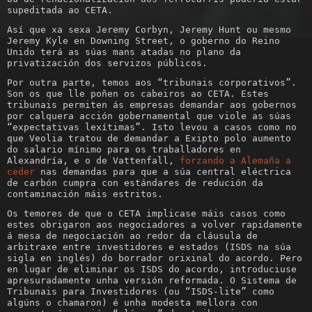
supeditada ao CETA.
Así que xa sexa Jeremy Corbyn, Jeremy Hunt ou mesmo
Jeremy Kyle en Downing Street, o goberno do Reino
Unido terá as súas mans atadas no plano da
privatización dos servizos públicos.
Por outra parte, temos aos “tribunais corporativos”.
Son os que lle poñen os cabeiros ao CETA. Estes
tribunais permiten ás empresas demandar aos gobernos
por calquera acción gobernamental que viole as súas
“expectativas lexítimas”. Isto levou a casos como no
que Veolia tratou de demandar a Exipto polo aumento
do salario mínimo para os traballadores en
Alexandría, e o de Vattenfall,
forzando a Alemaña a
ceder
nas demandas para que a súa central eléctrica
de carbón cumpra con estándares de redución da
contaminación máis estritos.
Os temores de que o CETA implicase máis casos como
estes obrigaron aos negociadores a volver rapidamente
á mesa de negociación ao redor da cláusula de
arbitraxe entre investidores e estados (ISDS na súa
sigla en inglés) do borrador orixinal do acordo. Pero
en lugar de eliminar os ISDS do acordo, introduciuse
apresuradamente unha versión reformada. O Sistema de
Tribunais para Investidores (ou “ISDS-lite” como
algúns o chamaron) é unha modesta mellora con