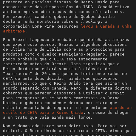
presenza en paraísos fiscais do Reino Unido para
aproveitarse das disposicións do ISDS. Canadá estivo
ao lado equivocado nalgúns dos casos máis atroces.
Por exemplo, cando o goberno de Quebec decidiu
declarar unha moratoria sobre o
fracking
, a
corporación Lone Pine Resources
levou a Canadá a unha
arbitraxe
.
E o Brexit tampouco é probable que deteña as ameazas
que expón este acordo. Grazas a algunhas obxeccións
de última hora de Italia sobre as proteccións para
produtos como o queixo Parmigiano-Reggiano, parece
pouco probable que o CETA sexa integramente
ratificado antes do Brexit. Isto significa que o
Reino Unido non estará suxeito á cláusula de
“expiración” de 20 anos que nos tería encerrados no
CETA durante dúas décadas, aínda que quixésemos
marcharnos, co que o Reino Unido terá que asinar un
acordo separado con Canadá. Pero, a diferenza doutros
gobernos que parecen dispostos a utilizar o Brexit
para renegociar as relacións comerciais co Reino
Unido, o goberno canadense deixou moi claro que
estaría encantado de negociar moi pronto un
acordo ao
estilo do CETA para o Reino Unido
, e mesmo de chegar
a un trato que vaia aínda máis lonxe.
Non é demasiado tarde para deter isto. Pero vai ser
difícil. O Reino Unido xa ratificou o CETA. Aínda que
na actualidade non existe ningunha obrigación para