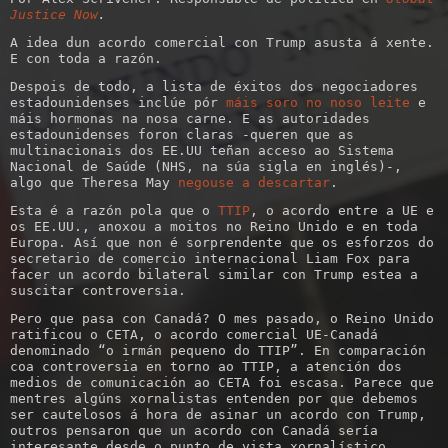
Justice Now
.
A idea dun acordo comercial con Trump asusta á xente.
E con toda a razón.
Despois de todo, a lista de éxitos dos negociadores
estadounidenses inclúe pór
máis soro no noso leite
e
máis hormonas na nosa carne. E as autoridades
estadounidenses foron claras -queren que as
multinacionais dos EE.UU teñan acceso ao Sistema
Nacional de Saúde (NHS, na súa sigla en inglés)-,
algo que Theresa May
negouse a descartar
.
Esta é a razón pola que o
TTIP
, o acordo entre a UE e
os EE.UU., anoxou a moitos no Reino Unido e en toda
Europa. Así que non é sorprendente que os esforzos do
secretario de comercio internacional Liam Fox para
facer un acordo bilateral similar con Trump estea a
suscitar controversia.
Pero que pasa con Canadá? O mes pasado, o Reino Unido
ratificou o CETA, o acordo comercial UE-Canadá
denominado “o irmán pequeno do TTIP”. En comparación
coa controversia en torno ao TTIP, a atención dos
medios de comunicación ao CETA foi escasa. Parece que
mentres algúns xornalistas entenden por que debemos
ser cautelosos á hora de asinar un acordo con Trump,
outros pensaron que un acordo con Canadá sería
interesante desde o punto de vista xornalístico.