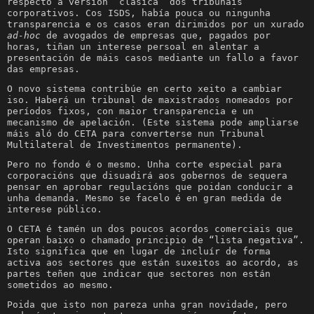
respecto á versión “clásica” dos tribunais
corporativos. Cos ISDS, había pouca ou ningunha
transparencia e os casos eran dirimidos por un xurado
ad-hoc
de avogados de empresas que, pagados por
horas, tiñan un interese persoal en alentar a
presentación de máis casos mediante un fallo a favor
das empresas.
O novo sistema contribúe en certo xeito a cambiar
iso. Haberá un tribunal de maxistrados nomeados por
períodos fixos, con maior transparencia e un
mecanismo de apelación. (Este sistema pode ampliarse
máis aló do CETA para converterse nun Tribunal
Multilateral de Investimentos permanente).
Pero no fondo é o mesmo. Unha corte especial para
corporacións que disuadirá aos gobernos de sequera
pensar en aprobar regulacións que poidan conducir a
unha demanda. Mesmo se facelo é en gran medida de
interese público.
O CETA é tamén un dos poucos acordos comerciais que
operan baixo o chamado principio de “lista negativa”.
Isto significa que en lugar de incluír de forma
activa aos sectores que están suxeitos ao acordo, as
partes teñen que indicar que sectores non están
sometidos ao mesmo.
Poida que isto non pareza unha gran novidade, pero