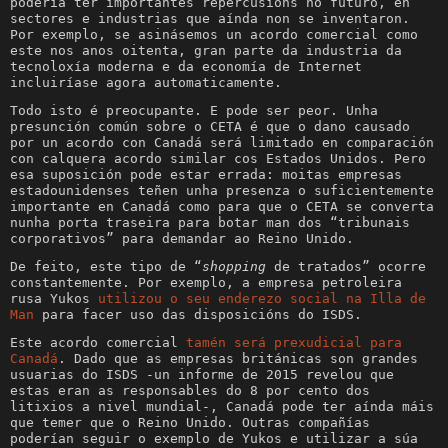
podería ter importantes repercusións no futuro, en
sectores e industrias que aínda non se inventaron.
Por exemplo, se asinásemos un acordo comercial como
este nos anos oitenta, gran parte da industria da
tecnoloxía moderna e da economía de Internet
incluiríase agora automaticamente.
Todo isto é preocupante. E pode ser peor. Unha
presunción común sobre o CETA é que o dano causado
por un acordo con Canadá será limitado en comparación
con calquera acordo similar cos Estados Unidos. Pero
esa suposición pode estar errada: moitas empresas
estadounidenses teñen unha presenza o suficientemente
importante en Canadá como para que o CETA se converta
nunha porta traseira para botar man dos “tribunais
corporativos” para demandar ao Reino Unido.
De feito, este tipo de “
shopping
de tratados” ocorre
constantemente. Por exemplo, a empresa petroleira
rusa Yukos
utilizou o seu enderezo social na Illa de
Man
para facer uso das disposicións do ISDS.
Este acordo comercial
tamén será prexudicial para
Canadá
. Dado que as empresas británicas son grandes
usuarias do ISDS -un informe de 2015 revelou que
estas eran as responsables do 8 por cento dos
litixios a nivel mundial-, Canadá pode ter aínda máis
que temer que o Reino Unido. Outras compañías
poderían seguir o exemplo de Yukos e utilizar a súa