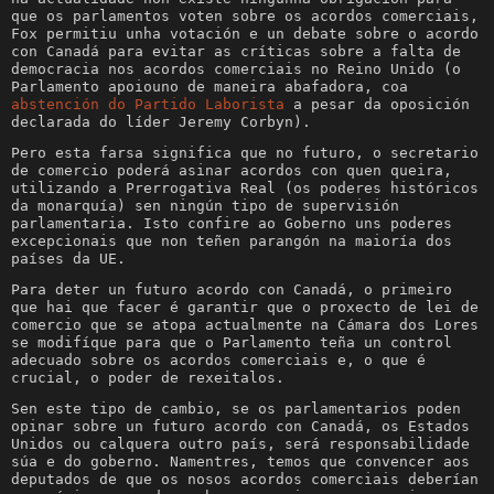
que os parlamentos voten sobre os acordos comerciais,
Fox permitiu unha votación e un debate sobre o acordo
con Canadá para evitar as críticas sobre a falta de
democracia nos acordos comerciais no Reino Unido (o
Parlamento apoiouno de maneira abafadora, coa
abstención do Partido Laborista
a pesar da oposición
declarada do líder Jeremy Corbyn).
Pero esta farsa significa que no futuro, o secretario
de comercio poderá asinar acordos con quen queira,
utilizando a Prerrogativa Real (os poderes históricos
da monarquía) sen ningún tipo de supervisión
parlamentaria. Isto confire ao Goberno uns poderes
excepcionais que non teñen parangón na maioría dos
países da UE.
Para deter un futuro acordo con Canadá, o primeiro
que hai que facer é garantir que o proxecto de lei de
comercio que se atopa actualmente na Cámara dos Lores
se modifíque para que o Parlamento teña un control
adecuado sobre os acordos comerciais e, o que é
crucial, o poder de rexeitalos.
Sen este tipo de cambio, se os parlamentarios poden
opinar sobre un futuro acordo con Canadá, os Estados
Unidos ou calquera outro país, será responsabilidade
súa e do goberno. Namentres, temos que convencer aos
deputados de que os nosos acordos comerciais deberían