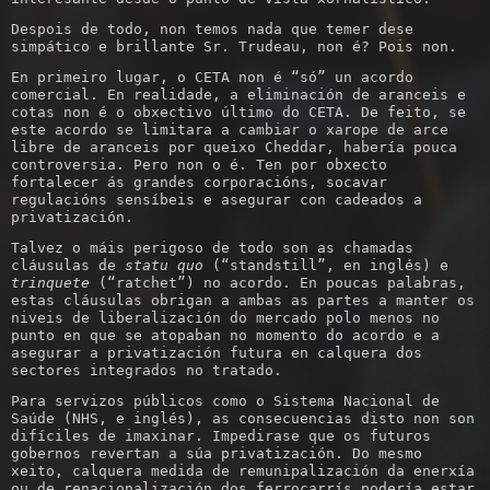
Despois de todo, non temos nada que temer dese
simpático e brillante Sr. Trudeau, non é? Pois non.
En primeiro lugar, o CETA non é “só” un acordo
comercial. En realidade, a eliminación de aranceis e
cotas non é o obxectivo último do CETA. De feito, se
este acordo se limitara a cambiar o xarope de arce
libre de aranceis por queixo Cheddar, habería pouca
controversia. Pero non o é. Ten por obxecto
fortalecer ás grandes corporacións, socavar
regulacións sensíbeis e asegurar con cadeados a
privatización.
Talvez o máis perigoso de todo son as chamadas
cláusulas de
statu quo
(“standstill”, en inglés) e
trinquete
(“ratchet”) no acordo. En poucas palabras,
estas cláusulas obrigan a ambas as partes a manter os
niveis de liberalización do mercado polo menos no
punto en que se atopaban no momento do acordo e a
asegurar a privatización futura en calquera dos
sectores integrados no tratado.
Para servizos públicos como o Sistema Nacional de
Saúde (NHS, e inglés), as consecuencias disto non son
difíciles de imaxinar. Impedirase que os futuros
gobernos revertan a súa privatización. Do mesmo
xeito, calquera medida de remunipalización da enerxía
ou de renacionalización dos ferrocarrís podería estar