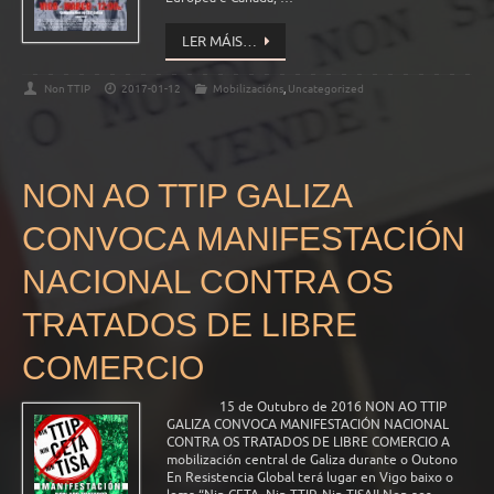
LER MÁIS…
Non TTIP
2017-01-12
Mobilizacións
,
Uncategorized
NON AO TTIP GALIZA
CONVOCA MANIFESTACIÓN
NACIONAL CONTRA OS
TRATADOS DE LIBRE
COMERCIO
15 de Outubro de 2016 NON AO TTIP
GALIZA CONVOCA MANIFESTACIÓN NACIONAL
CONTRA OS TRATADOS DE LIBRE COMERCIO A
mobilización central de Galiza durante o Outono
En Resistencia Global terá lugar en Vigo baixo o