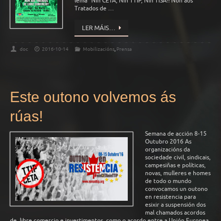
lema “Nin CETA, Nin TTIP, Nin TISA!! Non aos
Tratados de …
LER MÁIS…
doc
2016-10-14
Mobilizacións
,
Prensa
Este outono volvemos ás
rúas!
Semana de acción 8-15
Outubro 2016 As
organizacións da
sociedade civil, sindicais,
campesiñas e políticas,
novas, mulleres e homes
de todo o mundo
convocamos un outono
en resistencia para
esixir a suspensión dos
mal chamados acordos
de, libre comercio e investimentos, como o acordo entre a Unión Europea