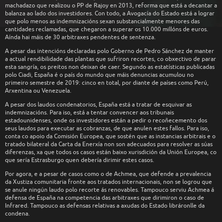
machadazo que realizou o PP de Rajoy en 2013, reforma que está a decantar a
balanza ao lado dos investidores. Con todo, a Avogacía do Estado está a lograr
que polo menos as indemnizacións sexan substancialmente menores das
cantidades reclamadas, que chegaron a superar os 10.000 millóns de euros.
Aínda hai máis de 30 arbitraxes pendentes de sentenza.
A pesar das intencións declaradas polo Goberno de Pedro Sánchez de manter
a actual rendibilidade das plantas que sufriron recortes, co obxectivo de parar
esta sangría, os preitos non deixan de caer. Segundo as estatísticas publicadas
polo Ciadi, España é o país do mundo que máis denuncias acumulou no
primeiro semestre de 2019: cinco en total, por diante de países como Perú,
Arxentina ou Venezuela.
A pesar dos laudos condenatorios, España está a tratar de esquivar as
indemnizacións. Para iso, está a tentar convencer aos tribunais
estadounidenses, onde os investidores están a pedir o recoñecemento dos
seus laudos para executar as cobranzas, de que anulen estes fallos. Para iso,
conta co apoio da Comisión Europea, que sostén que as instancias arbitrais e o
tratado bilateral da Carta da Enerxía non son adecuados para resolver as súas
diferenzas, xa que todos os casos están baixo xurisdición da Unión Europea, co
que sería Estrasburgo quen debería dirimir estes casos.
Por agora, e a pesar de casos como o de Achmea, que defende a prevalencia
da Xustiza comunitaria fronte aos tratados internacionais, non se logrou que
se anule ningún laudo polo recorte ás renovables. Tampouco serviu Achmea á
defensa de España na competencia das arbitraxes que dirimiron o caso de
Infrared. Tampouco as defensas relativas a axudas do Estado libráronlle da
condena.