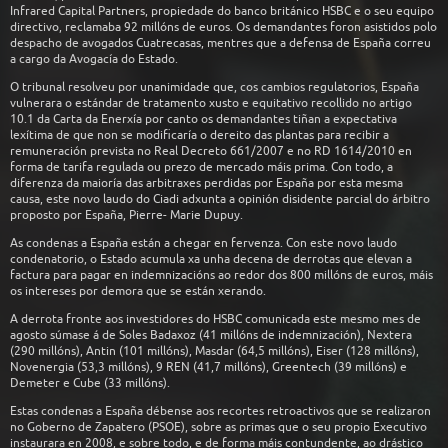
Infrared Capital Partners, propiedade do banco británico HSBC e o seu equipo
directivo, reclamaba 92 millóns de euros. Os demandantes foron asistidos polo
despacho de avogados Cuatrecasas, mentres que a defensa de España correu
a cargo da Avogacía do Estado.
O tribunal resolveu por unanimidade que, cos cambios regulatorios, España
vulnerara o estándar de tratamento xusto e equitativo recollido no artigo
10.1 da Carta da Enerxía por canto os demandantes tiñan a expectativa
lexítima de que non se modificaría o dereito das plantas para recibir a
remuneración prevista no Real Decreto 661/2007 e no RD 1614/2010 en
forma de tarifa regulada ou prezo de mercado máis prima. Con todo, a
diferenza da maioría das arbitraxes perdidas por España por esta mesma
causa, este novo laudo do Ciadi adxunta a opinión disidente parcial do árbitro
proposto por España, Pierre- Marie Dupuy.
As condenas a España están a chegar en fervenza. Con este novo laudo
condenatorio, o Estado acumula xa unha decena de derrotas que elevan a
factura para pagar en indemnizacións ao redor dos 800 millóns de euros, máis
os intereses por demora que se están xerando.
A derrota fronte aos investidores do HSBC comunicada este mesmo mes de
agosto súmase á de Soles Badaxoz (41 millóns de indemnización), Nextera
(290 millóns), Antin (101 millóns), Masdar (64,5 millóns), Eiser (128 millóns),
Novenergia (53,3 millóns), 9 REN (41,7 millóns), Greentech (39 millóns) e
Demeter e Cube (33 millóns).
Estas condenas a España débense aos recortes retroactivos que se realizaron
no Goberno de Zapatero (PSOE), sobre as primas que o seu propio Executivo
instaurara en 2008, e sobre todo, e de forma máis contundente, ao drástico