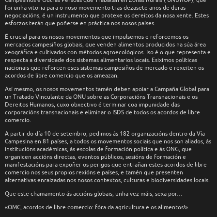
foi unha vitoria para o noso movemento tras dezasete anos de duras
negociacións, é un instrumento que protexe os dereitos da nosa xente. Estes
esforzos terán que poñerse en práctica nos nosos países.
É crucial para os nosos movementos que impulsemos e reforcemos os
mercados campesiños globais, que venden alimentos producidos na súa área
xeográfica e cultivados con métodos agroecológicos. Iso é o que representa e
respecta a diversidade dos sistemas alimentarios locais. Esiximos políticas
nacionais que reforcen eses sistemas campesiños de mercado e rexeiten os
acordos de libre comercio que os ameazan.
Así mesmo, os nosos movementos tamén deben apoiar a Campaña Global para
un Tratado Vinculante da ONU sobre as Corporacións Transnacionais e os
Dereitos Humanos, cuxo obxectivo é terminar coa impunidade das
corporacións transnacionais e eliminar o ISDS de todos os acordos de libre
comercio.
A partir do día 10 de setembro, pedimos ás 182 organizacións dentro da Vía
Campesina en 81 países, a todos os movementos sociais que nos son aliados, ás
institucións académicas, ás escolas de formación política e ás ONG, que
organicen accións directas, eventos públicos, sesións de formación e
manifestacións para expoñer os perigos que entrañan estes acordos de libre
comercio nos seus propios rexións e países, e tamén que presenten
alternativas enraizadas nos nosos contextos, culturas e biodiversidades locais.
Que este chamamento ás accións globais, unha vez máis, sexa por…
«OMC, acordos de libre comercio: fóra da agricultura e os alimentos!»