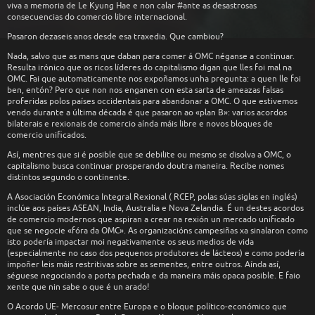
viva a memoria de Le Kyung Hae e non calar #ante as desastrosas
consecuencias do comercio libre internacional.
Pasaron dezaseis anos desde esa traxedia. Que cambiou?
Nada, salvo que as mans que daban para comer á OMC néganse a continuar.
Resulta irónico que os ricos líderes do capitalismo digan que lles foi mal na
OMC. Fai que automaticamente nos expoñamos unha pregunta: a quen lle foi
ben, entón? Pero que non nos enganen con esta sarta de ameazas falsas
proferidas polos países occidentais para abandonar a OMC. O que estivemos
vendo durante a última década é que pasaron ao «plan B»: varios acordos
bilaterais e rexionais de comercio aínda máis libre e novos bloques de
comercio unificados.
Así, mentres que si é posible que se debilite ou mesmo se disolva a OMC, o
capitalismo busca continuar prosperando doutra maneira. Recibe nomes
distintos segundo o continente.
A Asociación Económica Integral Rexional ( RCEP, polas súas siglas en inglés)
inclúe aos países ASEAN, India, Australia e Nova Zelandia. É un destes acordos
de comercio modernos que aspiran a crear na rexión un mercado unificado
que se negocie «fóra da OMC». As organizacións campesiñas xa sinalaron como
isto podería impactar moi negativamente os seus medios de vida
(especialmente no caso dos pequenos produtores de lácteos) e como podería
impoñer leis máis restritivas sobre as sementes, entre outros. Aínda así,
séguese negociando a porta pechada e da maneira máis opaca posible. E faio
xente que nin sabe o que é un arado!
O Acordo UE- Mercosur entre Europa e o bloque político-económico que