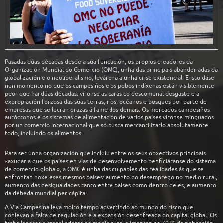
Pasadas dúas décadas desde a súa fundación, os propios creadores da
Organización Mundial do Comercio (OMC), unha das principais abandeiradas da
globalización e o neoliberalismo, levárona a unha crise existencial. E isto dáse
nun momento no que os campesiños e os pobos indíxenas están visiblemente
peor que hai dúas décadas: víronse as caras co descomunal desgaste e a
expropiación forzosa das súas terras, ríos, océanos e bosques por parte de
empresas que se lucran grazas á fame dos demais. Os mercados campesiños
autóctonos e os sistemas de alimentación de varios países víronse minguados
por un comercio internacional que só busca mercantilizarlo absolutamente
todo, incluíndo os alimentos.
Para ser unha organización que incluíu entre os seus obxectivos principais
«axudar a que os países en vías de desenvolvemento benficiáranse do sistema
de comercio global», a OMC é unha das culpables das realidades ás que se
enfrontan hoxe eses mesmos países: aumento do desemprego no medio rural,
aumento das desigualdades tanto entre países como dentro deles, e aumento
da débeda mundial per cápita.
A Vía Campesina leva moito tempo advertindo ao mundo do risco que
conlevan a falta de regulación e a expansión desenfreada do capital global. Os
traballadores e traballadoras do medio rural alimentan ao 70 % da poboación