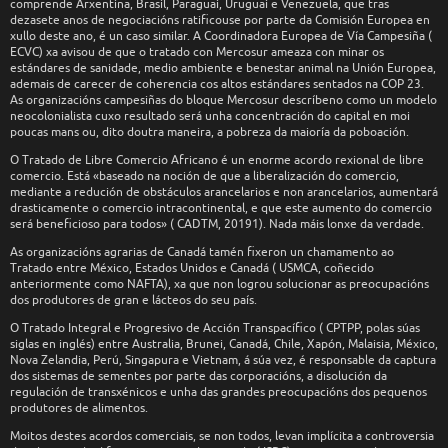
comprende Arxentina, Brasil, Paraguai, Uruguai e Venezuela, que tras
dezasete anos de negociacións ratificouse por parte da Comisión Europea en
xullo deste ano, é un caso similar. A Coordinadora Europea de Vía Campesiña (
ECVC) xa avisou de que o tratado con Mercosur ameaza con minar os
estándares de sanidade, medio ambiente e benestar animal na Unión Europea,
ademais de carecer de coherencia cos altos estándares sentados na COP 23.
As organizacións campesiñas do bloque Mercosur descríbeno como un modelo
neocolonialista cuxo resultado será unha concentración do capital en moi
poucas mans ou, dito doutra maneira, a pobreza da maioría da poboación.
O Tratado de Libre Comercio Africano é un enorme acordo rexional de libre
comercio. Está «baseado na noción de que a liberalización do comercio,
mediante a redución de obstáculos arancelarios e non arancelarios, aumentará
drasticamente o comercio intracontinental, e que este aumento do comercio
será beneficioso para todos» ( CADTM, 20191). Nada máis lonxe da verdade.
As organizacións agrarias de Canadá tamén fixeron un chamamento ao
Tratado entre México, Estados Unidos e Canadá ( USMCA, coñecido
anteriormente como NAFTA), xa que non logrou solucionar as preocupacións
dos produtores de gran e lácteos do seu país.
O Tratado Integral e Progresivo de Acción Transpacífico ( CPTPP, polas súas
siglas en inglés) entre Australia, Brunei, Canadá, Chile, Xapón, Malaisia, México,
Nova Zelandia, Perú, Singapura e Vietnam, á súa vez, é responsable da captura
dos sistemas de sementes por parte das corporacións, a disolución da
regulación de transxénicos e unha das grandes preocupacións dos pequenos
produtores de alimentos.
Moitos destes acordos comerciais, se non todos, levan implícita a controversia