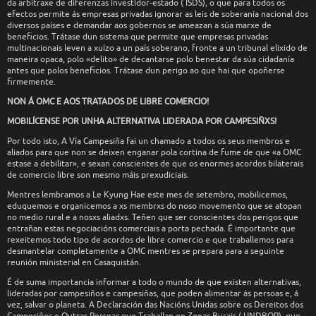
da arbitraxe de diferenzas investidor-estado ( ISDS), o que para todos os
efectos permite ás empresas privadas ignorar as leis de soberanía nacional dos
diversos países e demandar aos gobernos se ameazan a súa marxe de
beneficios. Trátase dun sistema que permite que empresas privadas
multinacionais leven a xuízo a un país soberano, fronte a un tribunal elixido de
maneira opaca, polo «delito» de decantarse polo benestar da súa cidadanía
antes que polos beneficios. Trátase dun perigo ao que hai que opoñerse
firmemente.
NON Á OMC E AOS TRATADOS DE LIBRE COMERCIO!
MOBILÍCENSE POR UNHA ALTERNATIVA LIDERADA POR CAMPESIÑXS!
Por todo isto, A Vía Campesiña fai un chamado a todos os seus membros e
aliados para que non se deixen enganar pola cortina de fume de que «a OMC
estase a debilitar», e sexan conscientes de que os enormes acordos bilaterais
de comercio libre son mesmo máis prexudiciais.
Mentres lembramos a Le Kyung Hae este mes de setembro, mobilicemos,
eduquemos e organicemos a xs membrxs do noso movemento que se atopan
no medio rural e a nosxs aliadxs. Teñen que ser conscientes dos perigos que
entrañan estas negociacións comerciais a porta pechada. É importante que
rexeitemos todo tipo de acordos de libre comercio e que traballemos para
desmantelar completamente a OMC mentres se prepara para a seguinte
reunión ministerial en Casaquistán.
É de suma importancia informar a todo o mundo de que existen alternativas,
lideradas por campesiños e campesiñas, que poden alimentar ás persoas e, á
vez, salvar o planeta. A Declaración das Nacións Unidas sobre os Dereitos dos
Campesiños e Outras Persoas que Traballan en Zonas Rurais ( UNDROP), que