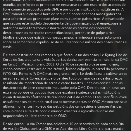
mundial, pero foron os primeiros en encararse co lado escuro dos acordos de
libre comercio propostos pola OMC e por outras institucións multilaterais. A
OMC tomou a iniciativa á hora de seducir e coaccionar aos nosos gobernos
para adherirse aos grandiosos plans duns cuantos países ricos. A devastación
que causou este modelo descendente de gobernanza global empezouse a
notar nos nosos territorios: esborralláronse os prezos dos produtos,
destruíronse os mercados campesiños locais, perdeuse de golpe a rica
biodiversidade que existía nos nosos campos, eliminouse a nosa autonomía
sobre as sementes e expulsouse do seu territorio a millóns dos nosos irmáns e
irmás.
E é esta destrución dos campos o que forzou a un dos nosos, Le Kyung Hae de
Corea do Sur, a quitarse a vida ás portas dunha conferencia ministerial da OMC
en Cancún, México, no ano 2003. O día 10 de setembro dese mesmo ano,
cando cometeu esta acción tan tráxica, levaba colgado un cartel do pescozo: «
WTO Kills Farmers (A OMC mata os granxeiros)». Le dedicábase a cultivar arroz
na zona rural de Corea, ata que o perdeu todo por mor da caída dos prezos
resultado da importación de arroz e carne baratas, unha das consecuencias
dos acordos de libre comercio impulsados pola OMC. Decidiu dar un paso tan
extremo porque os poucos ricos que estaban á cabeza destas institucións
vivían demasiado afastados da realidade cotiá do campo. O seu sacrificio levou
os sufrimentos do mundo rural ata as mesmas portas da OMC. Mesmo nos seus
últimos momentos fixo eco das peticións dos campesiños e campesiñas das
comunidades rurais de todo o mundo: «manter a agricultura lonxe das
negociacións de libre comercio da OMC».
Desde entón, La Vía Campesina celebra o 10 de setembro de cada ano o Día
de Acción Global contra a OMC e os Acordos de Libre Comercio, para manter