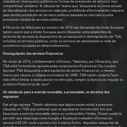
restablecer monopolios públicos ou formas de prestación de servizos ‘non
competitivas’ similares. ‘A cláusula de ‘status quo’ bloquearía os niveis actuais
de liberalización dos servizos en cada país, prohibindo efectivamente calquera
paso dunha prestación de servizos públicos baseada no mercado a unha
prestación estatal de servizos públicos “.
A filtración de WikiLeaks en outubro de 2016 das demandas da Unión Europea
tamén suxire que a Unión Europea quere bloquear unha ampla lista de
sectores de servizos ás disposicións de privatización e desregulación de TISA,
incluídos os servizos públicos, como os servizos de saneamento e rede de
sumidoiros nos países en desenvolvemento.
Desregulación dos servizos financeiros
No verán de 2016, o Independent informou: “Sabemos, por filtracións, que
TISA está fortemente apoiada polas corporacións financeiras City London
(porque TISA bloquearía a desregulación do sector financeiro), o mesmo
marco que causou o colapso económico de 2008. TISA tamén podería facer
máis difícil limitar a especulación no mercado, romper os bancos ou regular os
produtos financeiros de risco“.
Un obstáculo para a enerxía renovable, a privacidade, os dereitos dos
migrantes
Ese artigo agrega: “Tamén sabemos que algúns países están a presionar
cláusulas en TISA que evitarían que os signatarios introducisen leis que
favorezan a enerxía renovable sobre os combustibles fósiles. (Tamén podería
permitir que empresas como Google e Facebook trasladen información
persoal á EE.UU. onde a protección é menos forte). Algunhas categorías de