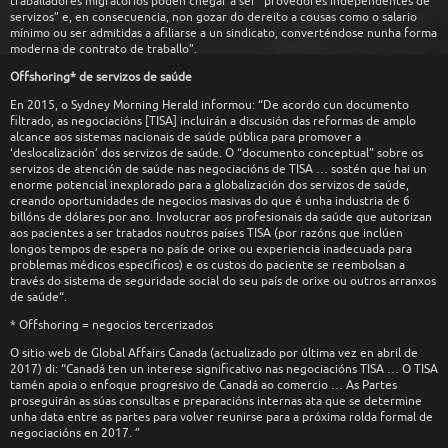
traballadores migratorios poden chegar a ser “provedores independentes de
servizos” e, en consecuencia, non gozar do dereito a cousas como o salario
mínimo ou ser admitidas a afiliarse a un sindicato, converténdose nunha forma
moderna de contrato de traballo”.
Offshoring* de servizos de saúde
En 2015, o Sydney Morning Herald informou: “De acordo cun documento
filtrado, as negociacións [TISA] incluirán a discusión das reformas de amplo
alcance aos sistemas nacionais de saúde pública para promover a
‘deslocalización’ dos servizos de saúde. O “documento conceptual” sobre os
servizos de atención de saúde nas negociacións de TISA … sostén que hai un
enorme potencial inexplorado para a globalización dos servizos de saúde,
creando oportunidades de negocios masivas do que é unha industria de 6
billóns de dólares por ano. Involucrar aos profesionais da saúde que autorizan
aos pacientes a ser tratados noutros países TISA (por razóns que inclúen
longos tempos de espera no país de orixe ou experiencia inadecuada para
problemas médicos específicos) e os custos do paciente se reembolsan a
través do sistema de seguridade social do seu país de orixe ou outros arranxos
de saúde“.
* Offshoring = negocios tercerizados
O sitio web de Global Affairs Canada (actualizado por última vez en abril de
2017) di: “Canadá ten un interese significativo nas negociacións TISA … O TISA
tamén apoia o enfoque progresivo de Canadá ao comercio … As Partes
proseguirán as súas consultas e preparacións internas ata que se determine
unha data entre as partes para volver reunirse para a próxima rolda formal de
negociacións en 2017. ”