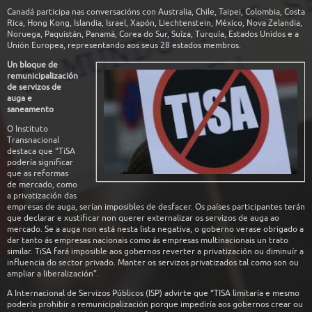
Canadá participa nas conversacións con Australia, Chile, Taipei, Colombia, Costa
Rica, Hong Kong, Islandia, Israel, Xapón, Liechtenstein, México, Nova Zelandia,
Noruega, Paquistán, Panamá, Corea do Sur, Suíza, Turquía, Estados Unidos e a
Unión Europea, representando aos seus 28 estados membros.
Un bloque de
remunicipalización
de servizos de
auga e
saneamento
O Instituto
Transnacional
destaca que “TiSA
podería significar
que as reformas
de mercado, como
a privatización das
empresas de auga, serían imposibles de desfacer. Os países participantes terán
que declarar e xustificar non querer externalizar os servizos de auga ao
mercado. Se a auga non está nesta lista negativa, o goberno verase obrigado a
dar tanto ás empresas nacionais como ás empresas multinacionais un trato
similar. TiSA fará imposible aos gobernos reverter a privatización ou diminuír a
influencia do sector privado. Manter os servizos privatizados tal como son ou
ampliar a liberalización”.
A Internacional de Servizos Públicos (ISP) advirte que “TISA limitaría e mesmo
podería prohibir a remunicipalización porque impediría aos gobernos crear ou