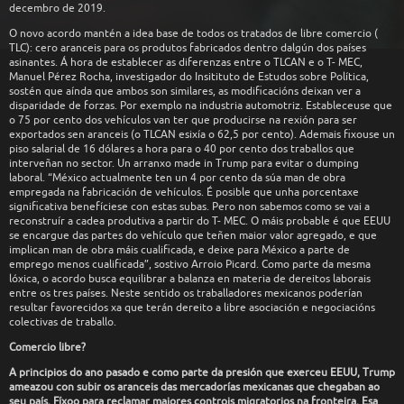
decembro de 2019.
O novo acordo mantén a idea base de todos os tratados de libre comercio (
TLC): cero aranceis para os produtos fabricados dentro dalgún dos países
asinantes. Á hora de establecer as diferenzas entre o TLCAN e o T- MEC,
Manuel Pérez Rocha, investigador do Insitituto de Estudos sobre Política,
sostén que aínda que ambos son similares, as modificacións deixan ver a
disparidade de forzas. Por exemplo na industria automotriz. Estableceuse que
o 75 por cento dos vehículos van ter que producirse na rexión para ser
exportados sen aranceis (o TLCAN esixía o 62,5 por cento). Ademais fixouse un
piso salarial de 16 dólares a hora para o 40 por cento dos traballos que
interveñan no sector. Un arranxo made in Trump para evitar o dumping
laboral. “México actualmente ten un 4 por cento da súa man de obra
empregada na fabricación de vehículos. É posible que unha porcentaxe
significativa benefíciese con estas subas. Pero non sabemos como se vai a
reconstruír a cadea produtiva a partir do T- MEC. O máis probable é que EEUU
se encargue das partes do vehículo que teñen maior valor agregado, e que
implican man de obra máis cualificada, e deixe para México a parte de
emprego menos cualificada”, sostivo Arroio Picard. Como parte da mesma
lóxica, o acordo busca equilibrar a balanza en materia de dereitos laborais
entre os tres países. Neste sentido os traballadores mexicanos poderían
resultar favorecidos xa que terán dereito a libre asociación e negociacións
colectivas de traballo.
Comercio libre?
A principios do ano pasado e como parte da presión que exerceu EEUU, Trump
ameazou con subir os aranceis das mercadorías mexicanas que chegaban ao
seu país. Fíxoo para reclamar maiores controis migratorios na fronteira. Esa