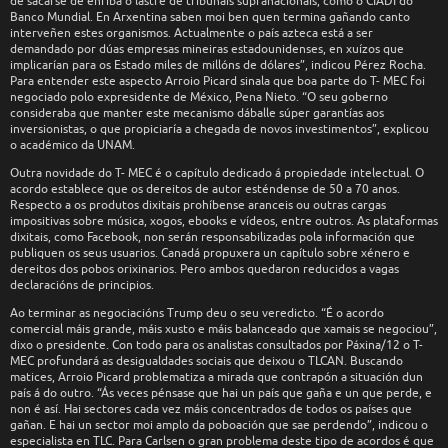
de sacarse de enriba o lastre de tribunais supranacionais, como o CIADI do
Banco Mundial. En Arxentina saben moi ben quen termina gañando canto
interveñen estes organismos. Actualmente o país azteca está a ser
demandado por dúas empresas mineiras estadounidenses, en xuízos que
implicarían para os Estado miles de millóns de dólares”, indicou Pérez Rocha.
Para entender este aspecto Arroio Picard sinala que boa parte do T- MEC foi
negociado polo expresidente de México, Pena Nieto. “O seu goberno
consideraba que manter este mecanismo dáballe súper garantías aos
inversionistas, o que propiciaría a chegada de novos investimentos”, explicou
o académico da UNAM.
Outra novidade do T- MEC é o capítulo dedicado á propiedade intelectual. O
acordo establece que os dereitos de autor esténdense de 50 a 70 anos.
Respecto a os produtos dixitais prohíbense aranceis ou outras cargas
impositivas sobre música, xogos, ebooks e vídeos, entre outros. As plataformas
dixitais, como Facebook, non serán responsabilizadas pola información que
publiquen os seus usuarios. Canadá propuxera un capítulo sobre xénero e
dereitos dos pobos orixinarios. Pero ambos quedaron reducidos a vagas
declaracións de principios.
Ao terminar as negociacións Trump deu o seu veredicto. “É o acordo
comercial máis grande, máis xusto e máis balanceado que xamais se negociou”,
dixo o presidente. Con todo para os analistas consultados por Páxina/12 o T-
MEC profundará as desigualdades sociais que deixou o TLCAN. Buscando
matices, Arroio Picard problematiza a mirada que contrapón a situación dun
país á do outro. “Ás veces pénsase que hai un país que gaña e un que perde, e
non é así. Hai sectores cada vez máis concentrados de todos os países que
gañan. E hai un sector moi amplo da poboación que sae perdendo”, indicou o
especialista en TLC. Para Carlsen o gran problema deste tipo de acordos é que