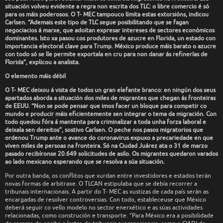
situación volveu evidente a regra non escrita dos TLC: o libre comercio é só
para os máis poderosos. O T- MEC tampouco límita estas extorsións, indicou
Carlsen. “Ademais este tipo de TLC segue posibilitando que se fagan
negociacios á marxe, que adoitan expresar intereses de sectores económicos
dominantes. Isto xa pasou cos produtores de azucre en Florida, un estado con
importancia electoral clave para Trump. México produce máis barato o azucre
con todo só se lle permite exportala en cru para non danar ás refinerías de
Florida”, explicou a analista.
O elemento máis débil
O T- MEC deixou á vista de todos un gran elefante branco: en ningún dos seus
apartados aborda a situación dos miles de migrantes que chegan ás fronteiras
de EEUU. “Non se pode pensar que imos facer un bloque para competir co
mundo e producir máis eficientemente sen integrar o tema da migración. Con
todo quedou fóra á mantenta para criminalizar a toda unha forza laboral e
deixala sen dereitos”, sostivo Carlsen. O peche nos pasos migratorios que
ordenou Trump ante o avance do coronavirus expuxo a precariedade en que
viven miles de persoas na fronteira. Só na Ciudad Juárez ata o 31 de marzo
pasado recibíronse 20.649 solicitudes de asilo. Os migrantes quedaron varados
ao lado mexicano esperando que se resolva a súa situación.
Por outra banda, os conflitos que xurdan entre investidores e estados terán
novas formas de arbitraxe. O TLCAN estipulaba que se debía recorrer a
tribunais internacionais. A partir do T- MEC as xustizas de cada país serán as
encargadas de resolver controversias. Con todo, estableceuse que México
deberá seguir co vello modelo no sector enerxético e as súas actividades
relacionadas, como construción e transporte. “Para México era a posibilidade