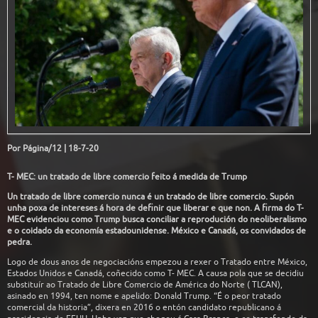
Por Página/12 | 18-7-20
T- MEC: un tratado de libre comercio feito á medida de Trump
Un tratado de libre comercio nunca é un tratado de libre comercio. Supón
unha poxa de intereses á hora de definir que liberar e que non. A firma do T-
MEC evidenciou como Trump busca conciliar a reprodución do neoliberalismo
e o coidado da economía estadounidense. México e Canadá, os convidados de
pedra.
Logo de dous anos de negociacións empezou a rexer o Tratado entre México,
Estados Unidos e Canadá, coñecido como T- MEC. A causa pola que se decidiu
substituír ao Tratado de Libre Comercio de América do Norte ( TLCAN),
asinado en 1994, ten nome e apelido: Donald Trump. “É o peor tratado
comercial da historia”, dixera en 2016 o entón candidato republicano á