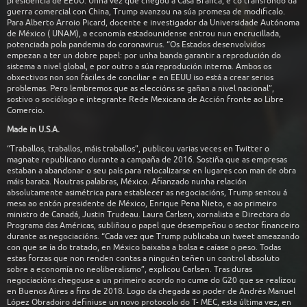
presidencia de EEUU. Unha vez que chegou á Casa Branca, e co transfondo da
guerra comercial con China, Trump avanzou na súa promesa de modificalo.
Para Alberto Arroio Picard, docente e investigador da Universidade Autónoma
de México ( UNAM), a economía estadounidense entrou nun encrucillada,
potenciada pola pandemia do coronavirus. “Os Estados desenvolvidos
empezan a ter un dobre papel: por unha banda garantir a reprodución do
sistema a nivel global, e por outro a súa reprodución interna. Ambos os
obxectivos non son fáciles de conciliar e en EEUU iso está a crear serios
problemas. Pero lembremos que as eleccións se gañan a nivel nacional”,
sostivo o sociólogo e integrante Rede Mexicana de Acción fronte ao Libre
Comercio.
Made in U.S.A.
“Traballos, traballos, máis traballos”, publicou varias veces en Twitter o
magnate republicano durante a campaña de 2016. Sostiña que as empresas
estaban a abandonar o seu país para relocalizarse en lugares con man de obra
máis barata. Noutras palabras, México. Afianzado nunha relación
absolutamente asimétrica para establecer as negociacións, Trump sentou á
mesa ao entón presidente de México, Enrique Pena Nieto, e ao primeiro
ministro de Canadá, Justin Trudeau. Laura Carlsen, xornalista e Directora do
Programa das Américas, subliñou o papel que desempeñou o sector financeiro
durante as negociacións. “Cada vez que Trump publicaba un tweet ameazando
con que se ía do tratado, en México baixaba a bolsa e caíase o peso. Todas
estas forzas que non renden contas a ninguén teñen un control absoluto
sobre a economía no neoliberalismo”, explicou Carlsen. Tras duras
negociacións chegouse a un primeiro acordo no cume do G20 que se realizou
en Buenos Aires a fins de 2018. Logo da chegada ao poder de Andrés Manuel
López Obradoiro definiuse un novo protocolo do T- MEC, esta última vez, en