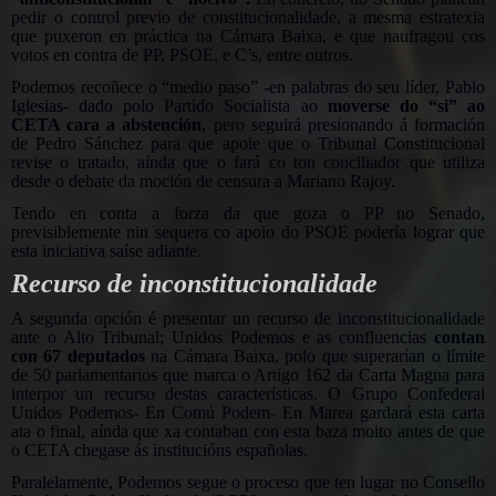
pedir o control previo de constitucionalidade, a mesma estratexia
que puxeron en práctica na Cámara Baixa, e que naufragou cos
votos en contra de PP, PSOE, e C’s, entre outros.
Podemos recoñece o “medio paso” -en palabras do seu líder, Pablo
Iglesias- dado polo Partido Socialista ao
moverse do “si” ao
CETA cara a abstención
, pero seguirá presionando á formación
de Pedro Sánchez para que apoie que o Tribunal Constitucional
revise o tratado, aínda que o fará co ton conciliador que utiliza
desde o debate da moción de censura a Mariano Rajoy.
Tendo en conta a forza da que goza o PP no Senado,
previsiblemente nin sequera co apoio do PSOE podería lograr que
esta iniciativa saíse adiante.
Recurso de inconstitucionalidade
A segunda opción é presentar un recurso de inconstitucionalidade
ante o Alto Tribunal; Unidos Podemos e as confluencias
contan
con 67 deputados
na Cámara Baixa, polo que superarían o límite
de 50 parlamentarios que marca o Artigo 162 da Carta Magna para
interpor un recurso destas características. O Grupo Confederal
Unidos Podemos- En Comú Podem- En Marea gardará esta carta
ata o final, aínda que xa contaban con esta baza moito antes de que
o CETA chegase ás institucións españolas.
Paralelamente, Podemos segue o proceso que ten lugar no Consello