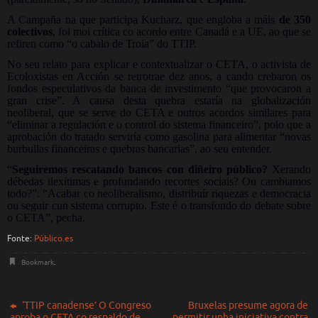
A Campaña na que participa Kucharz, que engloba a máis
de 350
colectivos
, foi moi crítica co acordo entre Canadá e a UE, ao que se
refiren como “o cabalo de Troia” do TTIP.
No seu relato para explicar e contextualizar o CETA, o activista de
Ecoloxistas en Acción se retrotrae dez anos, a cando crebaron os
fondos especulativos da banca de investimento “que provocaron a
gran crise”. A causa desta quebra estaría na globalización
neoliberal, que se serve do CETA e outros acordos similares para
“eliminar a regulación e o control do sistema financeiro”, polo que a
aprobación do tratado serviría como gasolina para alimentar “novas
burbullas financeiras e quebras bancarias”, ao seu entender.
“
Seguiremos rescatando bancos con diñeiro público?
Xerando
débedas ilexítimas e profundando recortes sociais? Ou cambiamos
todo?”. “Acabar co neoliberalismo, distribuír riquezas e democracia
ou seguir cun sistema corrupto. Este é o transfondo do debate sobre
o CETA”, pecha.
Fonte:
Público.es
Bookmark
.
‘TTIP canadense’ O Congreso
Bruxelas presume agora de
aproba o CETA co respaldo de
permitir unha iniciativa contra