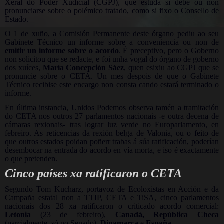
Xeral do Poder Xudicial (CGPJ), que estuda si debe ou non
pronunciarse sobre o polémico tratado, como si fixo o Consello de
Estado.
O 1 de xuño, a Comisión Permanente deste órgano pediu ao seu
Gabinete Técnico un informe sobre a conveniencia ou non de
emitir un informe sobre o acordo
. É preceptivo, pero o Goberno
non solicitou que se redacte, e foi unha vogal do órgano de goberno
dos xuíces,
María Concepción Sáez
, quen esixiu ao CGPJ que se
pronuncie sobre o CETA. Un mes despois de que o Gabinete
Técnico recibise este encargo non consta cando estará terminado o
informe.
En última instancia, Unidos Podemos observa tamén a tramitación
do CETA nos outros 27 parlamentos nacionais -e outra decena de
cámaras rexionais- tras lograr luz verde no Europarlamento, en
febreiro. As reticencias da rexión belga de Valonia, ou o feito de
que outros estados poidan poñerr trabas á súa ratificación, poderían
desembocar na entrada do acordo en vía morta, e iso é exactamente
o que pretenden.
Cinco países xa ratificaron o CETA
Segundo Tom Kucharz, portavoz de Ecoloxistas en Acción e da
Campaña estatal non a TTIP, CETA e TiSA, cinco parlamentos
nacionais dos 28 xa ratificaron o criticado acordo comercial:
Letonia
(23 de febreiro),
Canadá, República Checa
(parcialmente, só no Senado),
Dinamarca
e
España
.