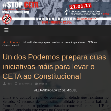
Prensa
Unidos Podemos prepara dúas iniciativas máis para levar o CETA ao
Constitucional
Unidos Podemos prepara dúas
iniciativas máis para levar o
CETA ao Constitucional
doc
2017-07-12
Prensa
ALEJANDRO LÓPEZ DE MIGUEL
Unha é o control previo de constitucionalidade que rexistrará no
Senado. O recurso de inconstitucionalidade é a última bala da
formación contra o polémico tratado comercial entre a UE e
Canadá, aprobado este xoves no Congreso.