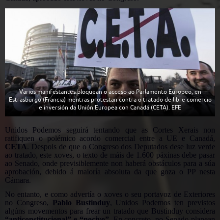
Varios manifestantes bloquean o acceso ao Parlamento Europeo, en
Estrasburgo (Francia) mentras protestan contra o tratado de libre comercio
e inversión da Unión Europea con Canadá (CETA). EFE
Unidos Podemos seguirá tentando que as Cortes Xerais non
ratifiquen o polémico acordo comercial entre a UE e Canadá,
CETA
. Despois de que o Congreso dos Deputados dese luz verde
ao tratado, este xoves, o texto de máis de 1.600 páxinas debe pasar
ao Senado, onde previsiblemente non haberá obstáculos para a súa
aprobación, debido á maioría absoluta da que goza o PP nesta
Cámara.
No entanto, e como advertía o xoves o seu portavoz de Exteriores
no Congreso,
Pablo Bustinduy
, Unidos Podemos ten previstos
algúns movementos para frear un tratado que Bustinduy considera
“anticonstitucional” e “nocivo”.
En concreto, no Senado planean