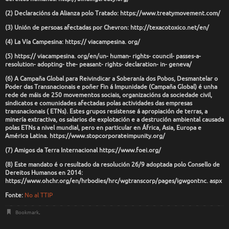
(2) Declaracións da Alianza polo Tratado: https://www.treatymovement.com/
(3) Unión de persoas afectadas por Chevron: http://texacotoxico.net/en/
(4) La Vía Campesina: https:// viacampesina. org/
(5) https:// viacampesina. org/en/un- human- rights- council- passes-a-
resolution- adopting- the- peasant- rights- declaration- in- geneva/
(6) A Campaña Global para Reivindicar a Soberanía dos Pobos, Desmantelar o
Poder das Transnacionais e poñer Fin á Impunidade (Campaña Global) é unha
rede de máis de 250 movementos sociais, organizacións da sociedade civil,
sindicatos e comunidades afectadas polas actividades das empresas
transnacionais ( ETNs). Estes grupos resístense á apropiación de terras, a
minería extractiva, os salarios de explotación e a destrución ambiental causada
polas ETNs a nivel mundial, pero en particular en África, Asia, Europa e
América Latina. https://www.stopcorporateimpunity.org/
(7) Amigos da Terra Internacional https://www.foei.org/
(8) Este mandato é o resultado da resolución 26/9 adoptada polo Consello de
Dereitos Humanos en 2014:
https://www.ohchr.org/en/hrbodies/hrc/wgtranscorp/pages/igwgontnc. aspx
Fonte:
No al TTIP
Bookmark
.