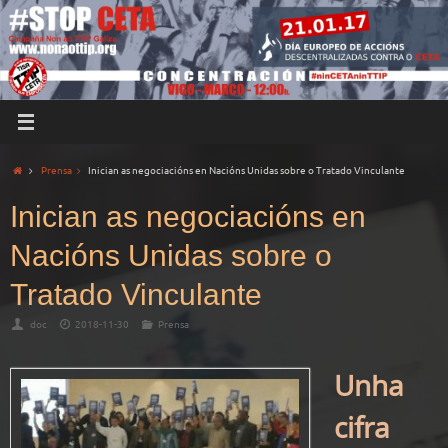
Prensa
Inician as negociacións en Nacións Unidas sobre o Tratado Vinculante
Inician as negociacións en
Nacións Unidas sobre o
Tratado Vinculante
doc
2018-11-30
Prensa
Unha
cifra