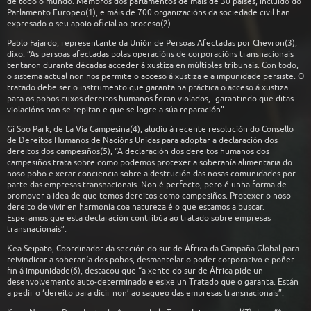
de todo o mundo. Membros dos parlamentos de máis de 30 países, incluído do
Parlamento Europeo(1), e máis de 700 organizacións da sociedade civil han
expresado o seu apoio oficial ao proceso(2).
Pablo Fajardo, representante da Unión de Persoas Afectadas por Chevron(3),
dixo: “As persoas afectadas polas operacións de corporacións transnacionais
tentaron durante décadas acceder á xustiza en múltiples tribunais. Con todo,
o sistema actual non nos permite o acceso á xustiza e a impunidade persiste. O
tratado debe ser o instrumento que garanta na práctica o acceso á xustiza
para os pobos cuxos dereitos humanos foran violados, -garantindo que ditas
violacións non se repitan e que se logre a súa reparación”.
Gi Soo Park, de La Vía Campesina(4), aludiu á recente resolución do Consello
de Dereitos Humanos de Nacións Unidas para adoptar a declaración dos
dereitos dos campesiños(5), “A declaración dos dereitos humanos dos
campesiños trata sobre como podemos protexer a soberanía alimentaria do
noso pobo e xerar conciencia sobre a destrución das nosas comunidades por
parte das empresas transnacionais. Non é perfecto, pero é unha forma de
promover a idea de que temos dereitos como campesiños. Protexer o noso
dereito de vivir en harmonía coa natureza é o que estamos a buscar.
Esperamos que esta declaración contribúa ao tratado sobre empresas
transnacionais”.
Kea Seipato, Coordinador da sección do sur de África da Campaña Global para
reivindicar a soberanía dos pobos, desmantelar o poder corporativo e poñer
fin á impunidade(6), destacou que “a xente do sur de África pide un
desenvolvemento auto-determinado e esixe un Tratado que o garanta. Están
a pedir o ‘dereito para dicir non’ ao saqueo das empresas transnacionais”.