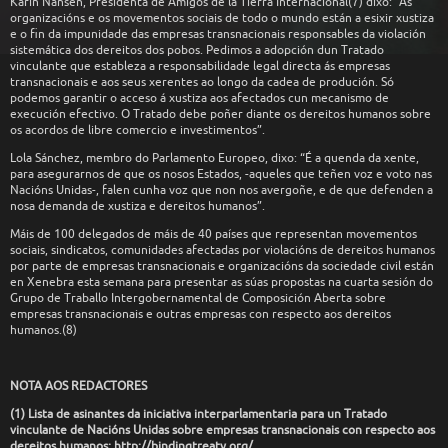
Karin Nansen, Presidenta de Amigos de la Tierra Internacional(7) dixo: “As
organizacións e os movementos sociais de todo o mundo están a esixir xustiza
e o fin da impunidade das empresas transnacionais responsables da violación
sistemática dos dereitos dos pobos. Pedimos a adopción dun Tratado
vinculante que estableza a responsabilidade legal directa ás empresas
transnacionais e aos seus xerentes ao longo da cadea de produción. Só
podemos garantir o acceso á xustiza aos afectados cun mecanismo de
execución efectivo. O Tratado debe poñer diante os dereitos humanos sobre
os acordos de libre comercio e investimentos”.
Lola Sánchez, membro do Parlamento Europeo, dixo: “É a quenda da xente,
para asegurarnos de que os nosos Estados, -aqueles que teñen voz e voto nas
Nacións Unidas-, falen cunha voz que non nos avergoñe, e de que defenden a
nosa demanda de xustiza e dereitos humanos”.
Máis de 100 delegados de máis de 40 países que representan movementos
sociais, sindicatos, comunidades afectadas por violacións de dereitos humanos
por parte de empresas transnacionais e organizacións da sociedade civil están
en Xenebra esta semana para presentar as súas propostas na cuarta sesión do
Grupo de Traballo Intergobernamental de Composición Aberta sobre
empresas transnacionais e outras empresas con respecto aos dereitos
humanos.(8)
NOTA AOS REDACTORES
(1) Lista de asinantes da iniciativa interparlamentaria para un Tratado
vinculante de Nacións Unidas sobre empresas transnacionais con respecto aos
dereitos humanos: http://bindingtreaty.org/