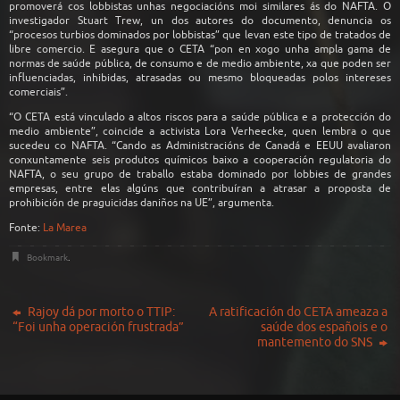
promoverá cos lobbistas unhas negociacións moi similares ás do NAFTA. O
investigador Stuart Trew, un dos autores do documento, denuncia os
“procesos turbios dominados por lobbistas” que levan este tipo de tratados de
libre comercio. E asegura que o CETA “pon en xogo unha ampla gama de
normas de saúde pública, de consumo e de medio ambiente, xa que poden ser
influenciadas, inhibidas, atrasadas ou mesmo bloqueadas polos intereses
comerciais”.
“O CETA está vinculado a altos riscos para a saúde pública e a protección do
medio ambiente”, coincide a activista Lora Verheecke, quen lembra o que
sucedeu co NAFTA. “Cando as Administracións de Canadá e EEUU avaliaron
conxuntamente seis produtos químicos baixo a cooperación regulatoria do
NAFTA, o seu grupo de traballo estaba dominado por lobbies de grandes
empresas, entre elas algúns que contribuíran a atrasar a proposta de
prohibición de praguicidas daniños na UE”, argumenta.
Fonte:
La Marea
Bookmark
.
Rajoy dá por morto o TTIP:
A ratificación do CETA ameaza a
“Foi unha operación frustrada”
saúde dos españois e o
mantemento do SNS