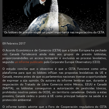
Os lobbies de presión xogan un papel importante nas negociacións do CETA.
09 Febreiro 2017
O Acordo Económico e de Comercio (CETA) que a Unión Europea ha pechado
con Canadá fortalecerá aínda máis aos grupos de presión lobbistas,
proporcionándolles un acceso temperán e exclusivo ao proceso lexislativo,
segundo
un informe publicado
po
lo
Corporate Europe Observatory (CEO).
O estudo conclúe que o obxectivo é que o CETA funcione como unha
plataforma para que os lobbies inflúan nas propostas lexislativas da UE e
Canadá, mesmo antes de que os parlamentos nacionais tiveran a oportunidade
de expresar a súa opinión. Os autores do informe lembran que, durante a
negociación do Tratado de Libre Comercio entre México, EEUU e Canadá
(NAFTA), os lobbistas conseguiron a autorización de pesticidas tóxicos,
prohibidos noutros países da OCDE, en territorio canadense. Debido a estas
presións, Canadá cedeu o posto á UE como principal baluarte na saúde e a
protección ambiental.
O informe tamén advirte que o Foro de Cooperación reguladora do CETA